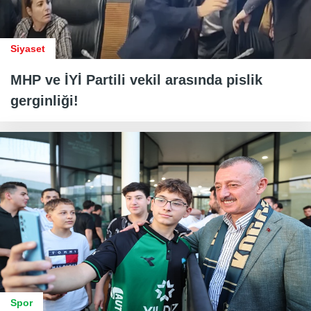
Siyaset
MHP ve İYİ Partili vekil arasında pislik
gerginliği!
Spor