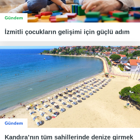
Gündem
İzmitli çocukların gelişimi için güçlü adım
Gündem
Kandıra’nın tüm sahillerinde denize girmek