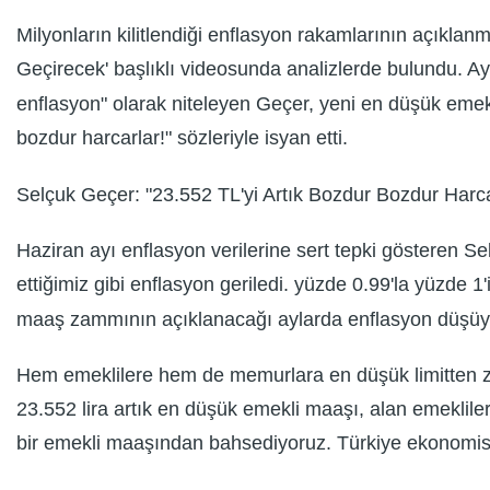
Milyonların kilitlendiği enflasyon rakamlarının açıkl
Geçirecek' başlıklı videosunda analizlerde bulundu. A
enflasyon" olarak niteleyen Geçer, yeni en düşük emekl
bozdur harcarlar!" sözleriyle isyan etti.
Selçuk Geçer: "23.552 TL'yi Artık Bozdur Bozdur Harca
Haziran ayı enflasyon verilerine sert tepki gösteren S
ettiğimiz gibi enflasyon geriledi. yüzde 0.99'la yüzde 
maaş zammının açıklanacağı aylarda enflasyon düşüy
Hem emeklilere hem de memurlara en düşük limitten za
23.552 lira artık en düşük emekli maaşı, alan emeklile
bir emekli maaşından bahsediyoruz. Türkiye ekonomisin