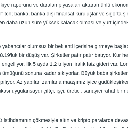
iye raporunu ve daralan piyasaları aktaran ünlü ekonomist,
 Fitch; banka, banka dışı finansal kuruluşlar ve sigorta şir
 daha uzun süre yüksek kalacak olması ve yurt içindeki s
kle yabancılar olumsuz bir beklenti içerisine girmeye başl
'luk bir düşüş var. Şirketler patır patır batıyor. Kur h
gelliyor. İlk 5 ayda 1.2 trilyon liralık faiz gideri var. L
üğünü sonuna kadar sıkıyorlar. Büyük baba şirketlerin ve
 yapılıyor. Az yapılan zamlarla maaşımız iyice güdükleşi
kası uygulansaydı çiftçi, işçi, üretici, sanayici rahat bir 
D istihdamının çökmesiyle altın ve kripto paralarda devas