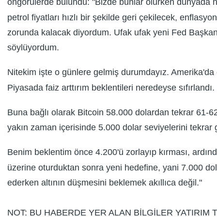
öngörülerde bulundu: "Bizde bunlar olurken dünyada nele
petrol fiyatları hızlı bir şekilde geri çekilecek, enflas
zorunda kalacak diyordum. Ufak ufak yeni Fed Başkanı 
söylüyordum.
Nitekim işte o günlere gelmiş durumdayız. Amerika'da d
Piyasada faiz arttırım beklentileri neredeyse sıfırlandı.
Buna bağlı olarak Bitcoin 58.000 dolardan tekrar 61-62.0
yakın zaman içerisinde 5.000 dolar seviyelerini tekrar g
Benim beklentim önce 4.200'ü zorlayıp kırması, ardından
üzerine oturduktan sonra yeni hedefine, yani 7.000 dol
ederken altının düşmesini beklemek akıllıca değil."
NOT: BU HABERDE YER ALAN BİLGİLER YATIRIM T