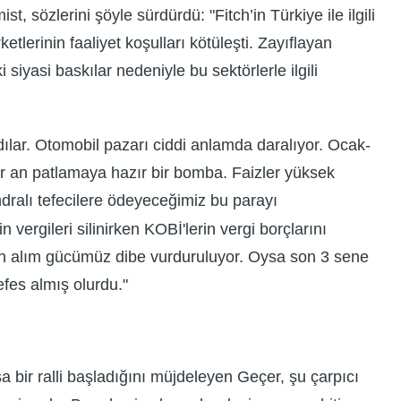
 sözlerini şöyle sürdürdü: "Fitch’in Türkiye ile ilgili
ketlerinin faaliyet koşulları kötüleşti. Zayıflayan
iyasi baskılar nedeniyle bu sektörlerle ilgili
adılar. Otomobil pazarı ciddi anlamda daralıyor. Ocak-
er an patlamaya hazır bir bomba. Faizler yüksek
ondralı tefecilere ödeyeceğimiz bu parayı
rgileri silinirken KOBİ'lerin vergi borçlarını
rken alım gücümüz dibe vurduruluyor. Oysa son 3 sene
nefes almış olurdu."
a bir ralli başladığını müjdeleyen Geçer, şu çarpıcı