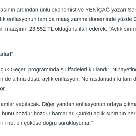
anmasının ardından ünlü ekonomist ve YENİÇAĞ yazarı Sel
ylık enflasyonun tam da maaş zammı döneminde yüzde 0.99 
i maaşının 23.552 TL olduğunu ilan ederek, "Açlık sınırı
rlar!"
elçuk Geçer, programında şu ifadeleri kullandı: "Nihayet
1'in de altına düştü aylık enflasyon. Ne rastlantıdır ki 
or.
mlar yapılacak. Diğer yandan enflasyonun ortaya çıkması
r bunu bozdur bozdur harcarlar. Çünkü açlık sınırının ner
i net bir çöküşe doğru sürüklüyorlar.''