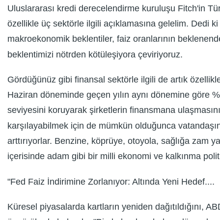
Uluslararası kredi derecelendirme kuruluşu Fitch'in Türk
özellikle üç sektörle ilgili açıklamasına gelelim. Dedi ki
makroekonomik beklentiler, faiz oranlarının beklenenden
beklentimizi nötrden kötüleşiyora çeviriyoruz.
Gördüğünüz gibi finansal sektörle ilgili de artık özelli
Haziran döneminde geçen yılın aynı dönemine göre %8.19
seviyesini koruyarak şirketlerin finansmana ulaşmasını en
karşılayabilmek için de mümkün olduğunca vatandaşın üm
arttırıyorlar. Benzine, köprüye, otoyola, sağlığa zam
içerisinde adam gibi bir milli ekonomi ve kalkınma politi
"Fed Faiz İndirimine Zorlanıyor: Altında Yeni Hedef....
Küresel piyasalarda kartların yeniden dağıtıldığını, AB