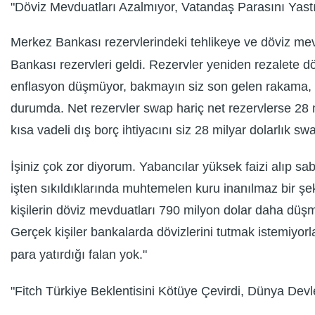
"Döviz Mevduatları Azalmıyor, Vatandaş Parasını Yastık
Merkez Bankası rezervlerindeki tehlikeye ve döviz mev
Bankası rezervleri geldi. Rezervler yeniden rezalete 
enflasyon düşmüyor, bakmayın siz son gelen rakama, tek
durumda. Net rezervler swap hariç net rezervlerse 28 m
kısa vadeli dış borç ihtiyacını siz 28 milyar dolarlık s
İşiniz çok zor diyorum. Yabancılar yüksek faizi alıp sa
işten sıkıldıklarında muhtemelen kuru inanılmaz bir ş
kişilerin döviz mevduatları 790 milyon dolar daha düşm
Gerçek kişiler bankalarda dövizlerini tutmak istemiyorla
para yatırdığı falan yok."
"Fitch Türkiye Beklentisini Kötüye Çevirdi, Dünya Devle