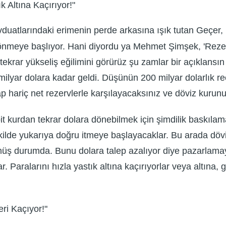
 Altına Kaçırıyor!"
duatlarındaki erimenin perde arkasına ışık tutan Geçer,
dönmeye başlıyor. Hani diyordu ya Mehmet Şimşek, 'Rezer
rar yükseliş eğilimini görürüz şu zamlar bir açıklansın 
ilyar dolara kadar geldi. Düşünün 200 milyar dolarlık ree
wap hariç net rezervlerle karşılayacaksınız ve döviz kurun
bit kurdan tekrar dolara dönebilmek için şimdilik baskıl
ekilde yukarıya doğru itmeye başlayacaklar. Bu arada döv
üş durumda. Bunu dolara talep azalıyor diye pazarlamaya 
r. Paralarını hızla yastık altına kaçırıyorlar veya altına
ri Kaçıyor!"