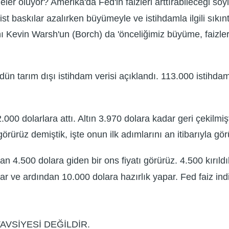
r oluyor? Amerika'da Fed'in faizleri arttırabileceği söy
yonist baskılar azalırken büyümeyle ve istihdamla ilgili sık
Kevin Warsh'un (Borch) da 'önceliğimiz büyüme, faizleri
ün tarım dışı istihdam verisi açıklandı. 113.000 istihda
00 dolarlara attı. Altın 3.970 dolara kadar geri çekilmişti
örürüz demiştik, işte onun ilk adımlarını an itibarıyla gö
 4.500 dolara giden bir ons fiyatı görürüz. 4.500 kırıldı
ar ve ardından 10.000 dolara hazırlık yapar. Fed faiz in
AVSİYESİ DEĞİLDİR.