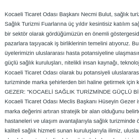
Kocaeli Ticaret Odası Başkanı Necmi Bulut, sağlık turi
Sağlık Turizmi Fuarlarına üç yıldır kesintisiz katılım sağ
bir sektör olarak gördüğümüzün en önemli göstergesidir. 
pazarlara taşıyacak iş birliklerinin temelini atıyoruz. B
üyelerimizin uluslararası hasta potansiyeline ulaşmasın
güçlü sağlık kuruluşları, nitelikli insan kaynağı, teknol
Kocaeli Ticaret Odası olarak bu potansiyeli uluslararas
turizminde marka şehirlerden biri haline getirmek için 
GEZER: "KOCAELİ SAĞLIK TURİZMİNDE GÜÇLÜ B
Kocaeli Ticaret Odası Meclis Başkanı Hüseyin Gezer ise
marka değerini artıran stratejik bir alan olduğunu belirt
hastaneleri ve ulaşım avantajlarıyla sağlık turizminde
kaliteli sağlık hizmeti sunan kuruluşlarıyla ilimiz, ulus