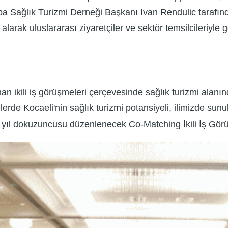
rupa Sağlık Turizmi Derneği Başkanı Ivan Rendulic tarafı
rak uluslararası ziyaretçiler ve sektör temsilcileriyle g
kili iş görüşmeleri çerçevesinde sağlık turizmi alanınd
melerde Kocaeli'nin sağlık turizmi potansiyeli, ilimizde s
u yıl dokuzuncusu düzenlenecek Co-Matching İkili İş Görüşm