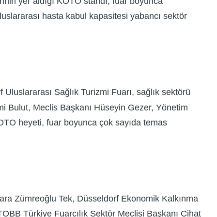
lerinin yer aldığı KOTO standı, fuar boyunca
e uluslararası hasta kabul kapasitesi yabancı sektör
 Uluslararası Sağlık Turizmi Fuarı, sağlık sektörü
ecmi Bulut, Meclis Başkanı Hüseyin Gezer, Yönetim
KOTO heyeti, fuar boyunca çok sayıda temas
Dilara Zümreoğlu Tek, Düsseldorf Ekonomik Kalkınma
TOBB Türkiye Fuarcılık Sektör Meclisi Başkanı Cihat