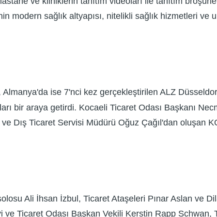
stane ve kliniklerin tanıtım videoları ile tanıtım broşür
'nin modern sağlık altyapısı, nitelikli sağlık hizmetleri v
 Almanya'da ise 7'nci kez gerçekleştirilen ALZ Düsseldorf
şları bir araya getirdi. Kocaeli Ticaret Odası Başkanı N
 ve Dış Ticaret Servisi Müdürü Oğuz Çağıl'dan oluşan 
losu Ali İhsan İzbul, Ticaret Ataşeleri Pınar Aslan ve 
yi ve Ticaret Odası Başkan Vekili Kerstin Rapp Schwan, 