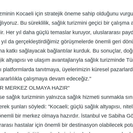
zminin Kocaeli için stratejik öneme sahip olduğunu vurgul
lıyoruz. Bu süreklilik, sağlık turizmini geçici bir çalışma 
Her yıl daha güçlü temaslar kuruyor, uluslararası paydaşla
u yıl da gerçekleştirdiğimiz görüşmelerde önemli geri dönüşl
a katkı sağlayacak bağlantılar kurduk. Bu sonuçlar, doğru
ojik altyapısı ve ulaşım avantajlarıyla sağlık turizminde T
ı platformlarda tanıtmaya, üyelerimizin küresel pazarlard
kararlılıkla çalışmaya devam edeceğiz."
İR MERKEZ OLMAYA HAZIR"
 sağlık turizminin yalnızca sağlık hizmeti sunmakla sını
erek şunları söyledi: "Kocaeli; güçlü sağlık altyapısı, nit
 önemli bir merkez olmaya hazırdır. İstanbul ve Sabiha G
lararası hastalar için önemli bir destinasyon olabilecek po