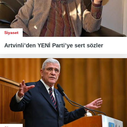
Siyaset
Artvinli’den YENİ Parti’ye sert sözler