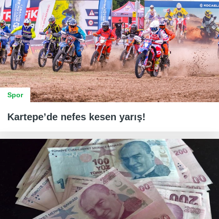
Spor
Kartepe’de nefes kesen yarış!