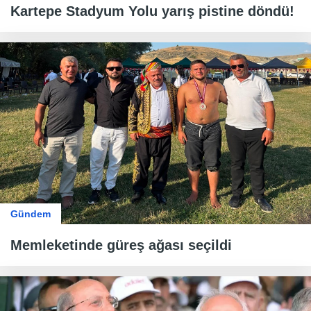
Kartepe Stadyum Yolu yarış pistine döndü!
Gündem
Memleketinde güreş ağası seçildi