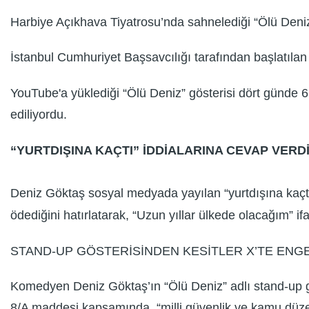
Harbiye Açıkhava Tiyatrosu’nda sahnelediği “Ölü Deni
İstanbul Cumhuriyet Başsavcılığı tarafından başlatılan
YouTube'a yüklediği “Ölü Deniz” gösterisi dört günde 6 
ediliyordu.
“YURTDIŞINA KAÇTI” İDDİALARINA CEVAP VERD
Deniz Göktaş sosyal medyada yayılan “yurtdışına kaçtı” 
ödediğini hatırlatarak, “Uzun yıllar ülkede olacağım” ifa
STAND-UP GÖSTERİSİNDEN KESİTLER X’TE ENG
Komedyen Deniz Göktaş’ın “Ölü Deniz” adlı stand-up gö
8/A maddesi kapsamında, “milli güvenlik ve kamu düze