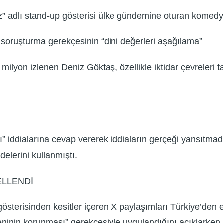
z” adlı stand-up gösterisi ülke gündemine oturan komed
 soruşturma gerekçesinin “dini değerleri aşağılama”
milyon izlenen Deniz Göktaş, özellikle iktidar çevreleri t
İ
iddialarına cevap vererek iddiaların gerçeği yansıtmadığı
delerini kullanmıştı.
ELLENDİ
sterisinden kesitler içeren X paylaşımları Türkiye’den 
ninin korunması” gerekçesiyle uygulandığını açıklarken 