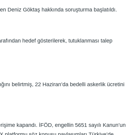
yen Deniz Göktaş hakkında soruşturma başlatıldı.
arafından hedef gösterilerek, tutuklanması talep
nı belirtmiş, 22 Haziran’da bedelli askerlik ücretini
erişime kapandı. İFÖD, engellin 5651 sayılı Kanun’un
X platformu söz konusu paylaşımları Türkiye’de