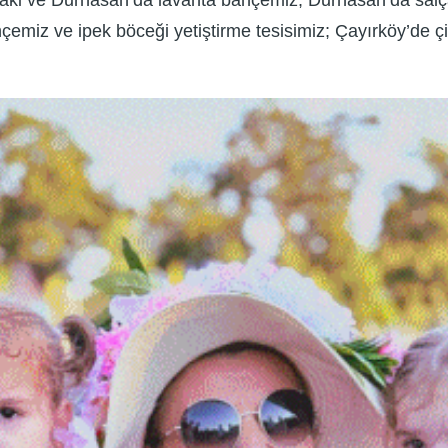
baki ve Durhasan’da lavanta bahçemiz; Durhasan’da sal
miz ve ipek böceği yetiştirme tesisimiz; Çayırköy’de çi