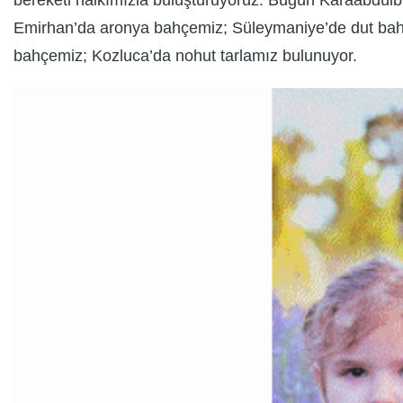
bereketi halkımızla buluşturuyoruz. Bugün Karaabdül
Emirhan’da aronya bahçemiz; Süleymaniye’de dut bahçe
bahçemiz; Kozluca’da nohut tarlamız bulunuyor.