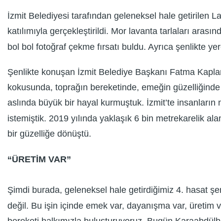
İzmit Belediyesi tarafından geleneksel hale getirilen
katılımıyla gerçekleştirildi. Mor lavanta tarlaları arası
bol bol fotoğraf çekme fırsatı buldu. Ayrıca şenlikte yere
Şenlikte konuşan İzmit Belediye Başkanı Fatma Kaplan
kokusunda, toprağın bereketinde, emeğin güzelliğinde s
aslında büyük bir hayal kurmuştuk. İzmit’te insanların n
istemiştik. 2019 yılında yaklaşık 6 bin metrekarelik al
bir güzelliğe dönüştü.
“ÜRETİM VAR”
Şimdi burada, geleneksel hale getirdiğimiz 4. hasat şen
değil. Bu işin içinde emek var, dayanışma var, üretim va