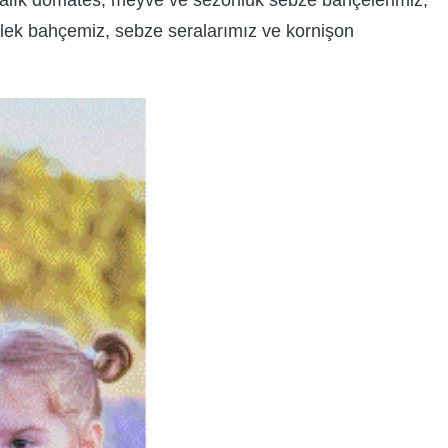
çalık domates, meyve ve sezonluk sebze bahçelerimiz;
lek bahçemiz, sebze seralarımız ve kornişon