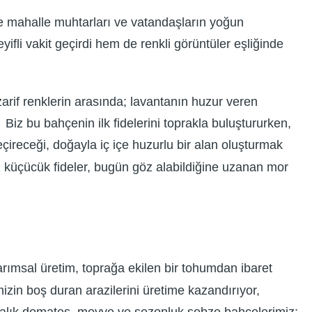
e mahalle muhtarları ve vatandaşların yoğun
eyifli vakit geçirdi hem de renkli görüntüler eşliğinde
rif renklerin arasında; lavantanın huzur veren
iz bu bahçenin ilk fidelerini toprakla buluştururken,
eçireceği, doğayla iç içe huzurlu bir alan oluşturmak
mız küçücük fideler, bugün göz alabildiğine uzanan mor
tarımsal üretim, toprağa ekilen bir tohumdan ibaret
mizin boş duran arazilerini üretime kazandırıyor,