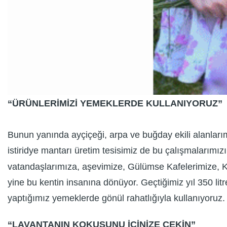
“ÜRÜNLERİMİZİ YEMEKLERDE KULLANIYORUZ”
Bunun yanında ayçiçeği, arpa ve buğday ekili alanları
istiridye mantarı üretim tesisimiz de bu çalışmalarımız
vatandaşlarımıza, aşevimize, Gülümse Kafelerimize, Ke
yine bu kentin insanına dönüyor. Geçtiğimiz yıl 350 lit
yaptığımız yemeklerde gönül rahatlığıyla kullanıyoruz
“LAVANTANIN KOKUSUNU İÇİNİZE ÇEKİN”