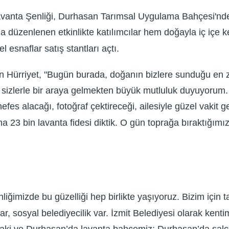
 Lavanta Şenliği, Durhasan Tarımsal Uygulama Bahçesi'nd
nda düzenlenen etkinlikte katılımcılar hem doğayla iç içe k
l esnaflar satış stantları açtı.
 Hürriyet, "Bugün burada, doğanın bizlere sunduğu en za
izlerle bir araya gelmekten büyük mutluluk duyuyorum. B
efes alacağı, fotoğraf çektireceği, ailesiyle güzel vakit g
ana 23 bin lavanta fidesi diktik. O gün toprağa bıraktığı
liğimizde bu güzelliği hep birlikte yaşıyoruz. Bizim için 
r, sosyal belediyecilik var. İzmit Belediyesi olarak kenti