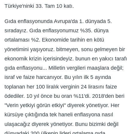
Türkiye'ninki 33. Tam 10 katı.
Gıda enflasyonunda Avrupa'da 1. dünyada 5.
sıradayız. Gıda enflasyonumuz %35. dünya
ortalaması %2. Ekonomide tarihin en kötü
yönetimini yaşıyoruz. bitmeyen, sonu gelmeyen bir
ekonomik krizin içerisindeyiz. bunun en yakıcı tarafı
gıda enflasyonu... Milletin vergileri maaşlara değil;
israf ve faize harcanıyor. Bu yılın ilk 5 ayında
toplanan her 100 liralık verginin 24 lirasını faize
ödediler. 10 yıl önce bu oran %11'di. 2018'den beri
"Verin yetkiyi görün etkiyi" diyerek yönetiyor. Her
kürsüye çıktığında tek haneli enflasyona nasıl
ulaşacağız diyerek yönetiyor. Bunu bizimki değil
dünyadaki 200 ülkenin lideri ortalama gıda