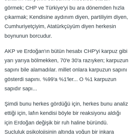
görmek; CHP ve Türkiye'yi bu ara dönemden hızla
çıkarmak; Kendisine aydınım diyen, partiliyim diyen,
Cumhuriyetçiyim, Atatürkçüyüm diyen herkesin
boynunun borcudur.
AKP ve Erdoğan'ın bütün hesabı CHP'yi karpuz gibi
yarı yarıya bölmekken, 70'e 30'a razıyken; karpuzun
sapını bile alamadılar. millet onlara karpuzun sapını
gösterdi sapını. %99'a %1'ler... O %1 karpuzun
sapıdır sapı...
Şimdi bunu herkes gördüğü için, herkes bunu analiz
ettiği için, lafın kendisi böyle bir reaksiyonu aldığı
için Erdoğan değişik bir ruh haline büründü.
Suçluluk psikolojisinin altında yoğun bir inkara