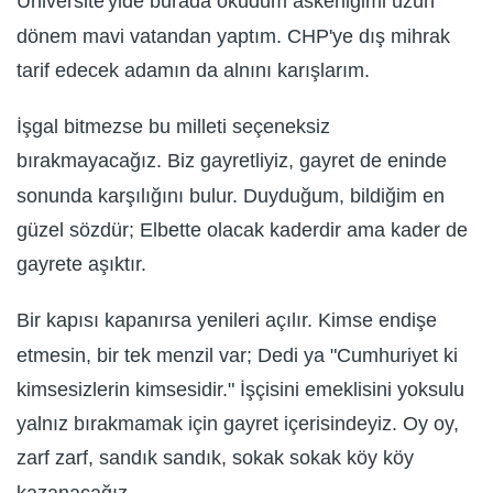
Üniversite'yide burada okudum askerliğimi uzun
dönem mavi vatandan yaptım. CHP'ye dış mihrak
tarif edecek adamın da alnını karışlarım.
İşgal bitmezse bu milleti seçeneksiz
bırakmayacağız. Biz gayretliyiz, gayret de eninde
sonunda karşılığını bulur. Duyduğum, bildiğim en
güzel sözdür; Elbette olacak kaderdir ama kader de
gayrete aşıktır.
Bir kapısı kapanırsa yenileri açılır. Kimse endişe
etmesin, bir tek menzil var; Dedi ya "Cumhuriyet ki
kimsesizlerin kimsesidir." İşçisini emeklisini yoksulu
yalnız bırakmamak için gayret içerisindeyiz. Oy oy,
zarf zarf, sandık sandık, sokak sokak köy köy
kazanacağız.