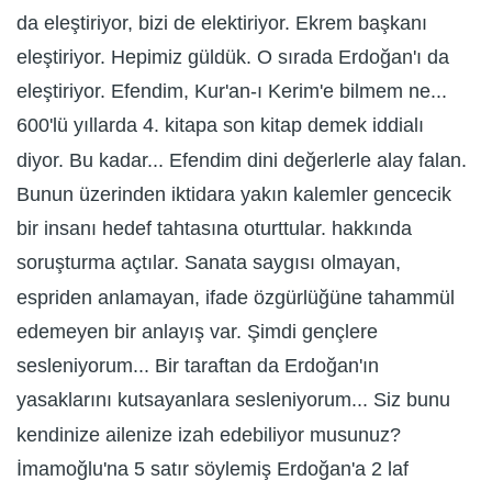
da eleştiriyor, bizi de elektiriyor. Ekrem başkanı
eleştiriyor. Hepimiz güldük. O sırada Erdoğan'ı da
eleştiriyor. Efendim, Kur'an-ı Kerim'e bilmem ne...
600'lü yıllarda 4. kitapa son kitap demek iddialı
diyor. Bu kadar... Efendim dini değerlerle alay falan.
Bunun üzerinden iktidara yakın kalemler gencecik
bir insanı hedef tahtasına oturttular. hakkında
soruşturma açtılar. Sanata saygısı olmayan,
espriden anlamayan, ifade özgürlüğüne tahammül
edemeyen bir anlayış var. Şimdi gençlere
sesleniyorum... Bir taraftan da Erdoğan'ın
yasaklarını kutsayanlara sesleniyorum... Siz bunu
kendinize ailenize izah edebiliyor musunuz?
İmamoğlu'na 5 satır söylemiş Erdoğan'a 2 laf