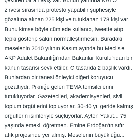
çektiren bir anlayış var. Bunun yanında NATO
zirvesi sırasında protesto yapabilir şüphesiyle
gözaltına alınan 225 kişi ve tutuklanan 178 kişi var.
Bunu kimse böyle cümlede kullanıp, tweette atıp
tepki gösterip sakın normalleştirmesin. Buradaki
meselenin 2010 yılının Kasım ayında bu Meclis'e
AKP Adalet Bakanlığı'ndan Bakanlar Kurulu'ndan bir
kanun tasarısı sevk ettiler. O tasarıda 2 başlık vardı.
Bunlardan bir tanesi önleyici diğeri koruyucu
gözaltıydı. Pikniğe gelen TEMA temsilcilerini
tutukluyorlar. Gazetecileri, akademisyenleri, sivil
toplum örgütlerini topluyorlar. 30-40 yıl geride kalmış
örgütlerin isimleriyle suçluyorlar. Ayten Yakut... 75
yaşında emekli öğretmen. Emine Erdoğan'ın sıfır
atık projesinde yer almış. Meselenin büyüklüğü...