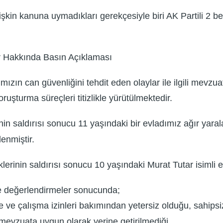
lişkin kanuna uymadıkları gerekçesiyle biri AK Partili 2 be
er Hakkında Basın Açıklaması
mızın can güvenliğini tehdit eden olaylar ile ilgili mevz
uşturma süreçleri titizlikle yürütülmektedir.
in saldırısı sonucu 11 yaşındaki bir evladımız ağır yaral
enmiştir.
rinin saldırısı sonucu 10 yaşındaki Murat Tutar isimli e
e değerlendirmeler sonucunda;
ve çalışma izinleri bakımından yetersiz olduğu, sahipsiz
li mevzuata uygun olarak yerine getirilmediği,