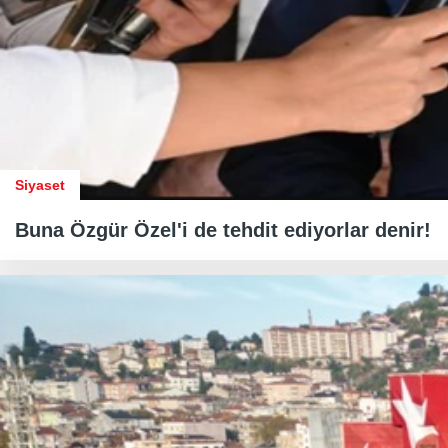
Siyaset
Buna Özgür Özel'i de tehdit ediyorlar denir!