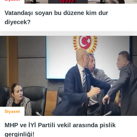
Vatandaşı soyan bu düzene kim dur
diyecek?
Siyaset
MHP ve İYİ Partili vekil arasında pislik
gerginliği!