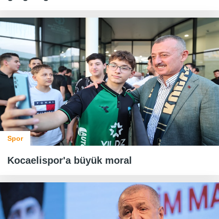
Spor
Kocaelispor'a büyük moral