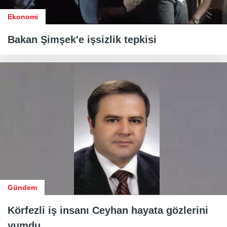
Ekonomi
Bakan Şimşek'e işsizlik tepkisi
Gündem
Körfezli iş insanı Ceyhan hayata gözlerini
yumdu