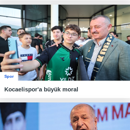
Spor
Kocaelispor'a büyük moral