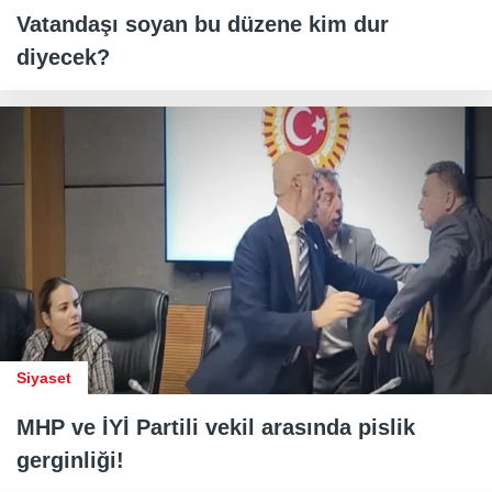
Vatandaşı soyan bu düzene kim dur
diyecek?
Siyaset
MHP ve İYİ Partili vekil arasında pislik
gerginliği!