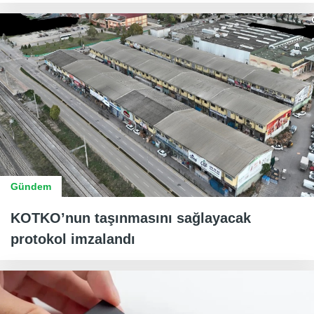
Gündem
KOTKO’nun taşınmasını sağlayacak
protokol imzalandı