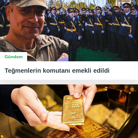
Gündem
Teğmenlerin komutanı emekli edildi