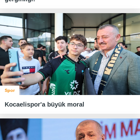
Spor
Kocaelispor'a büyük moral