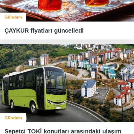
Gündem
ÇAYKUR fiyatları güncelledi
Gündem
Sepetçi TOKİ konutları arasındaki ulaşım