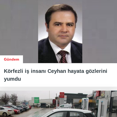
Gündem
Körfezli iş insanı Ceyhan hayata gözlerini
yumdu