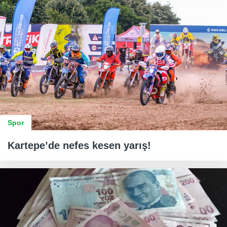
Spor
Kartepe’de nefes kesen yarış!