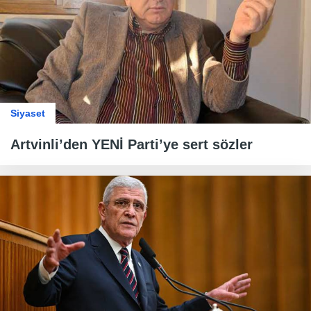
Siyaset
Artvinli’den YENİ Parti’ye sert sözler