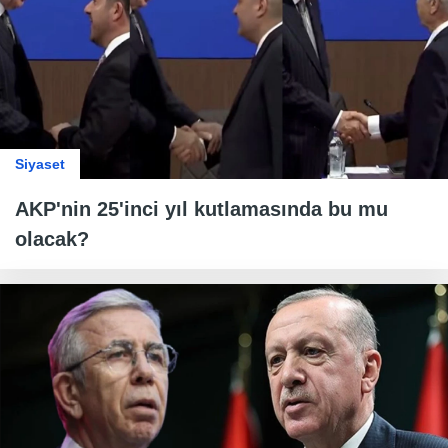
Siyaset
AKP'nin 25'inci yıl kutlamasında bu mu
olacak?