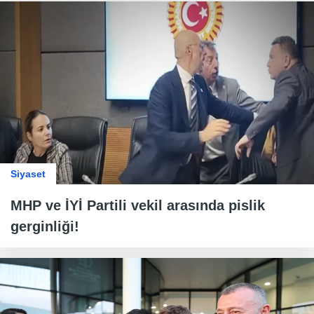
Siyaset
MHP ve İYİ Partili vekil arasında pislik
gerginliği!