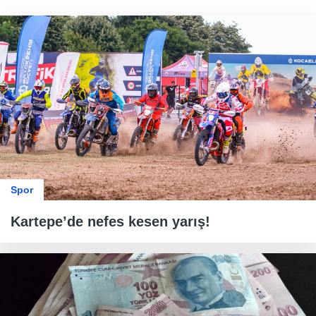
Spor
Kartepe’de nefes kesen yarış!