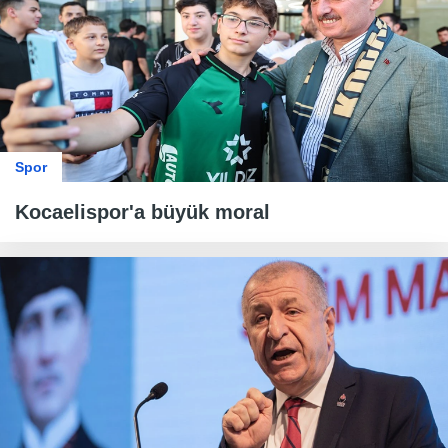
Spor
Kocaelispor'a büyük moral