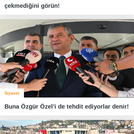
çekmediğini görün!
Siyaset
Buna Özgür Özel'i de tehdit ediyorlar denir!