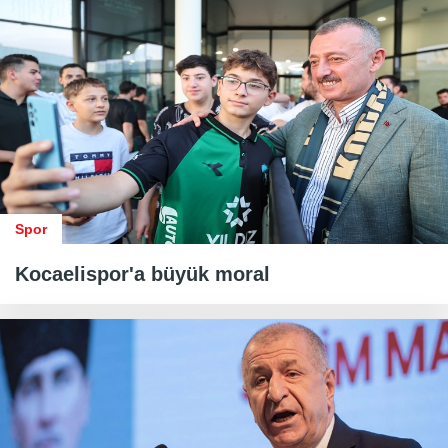
Spor
Kocaelispor'a büyük moral