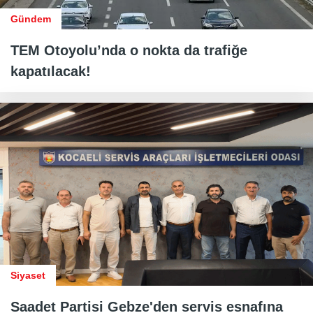
Gündem
TEM Otoyolu’nda o nokta da trafiğe
kapatılacak!
Siyaset
Saadet Partisi Gebze'den servis esnafına