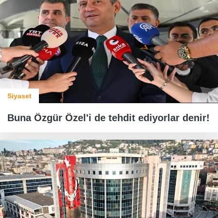
Siyaset
Buna Özgür Özel'i de tehdit ediyorlar denir!