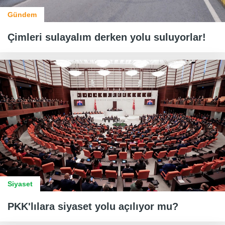
Gündem
Çimleri sulayalım derken yolu suluyorlar!
Siyaset
PKK'lılara siyaset yolu açılıyor mu?