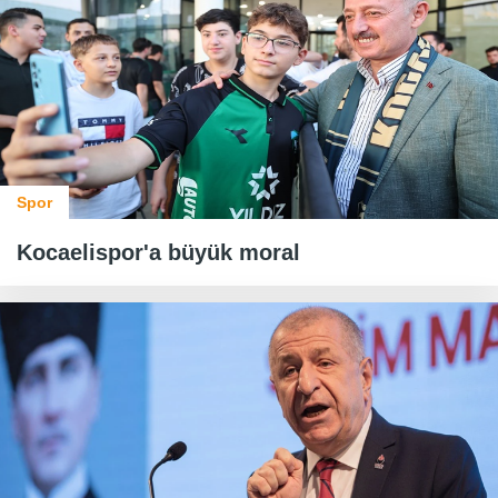
Spor
Kocaelispor'a büyük moral