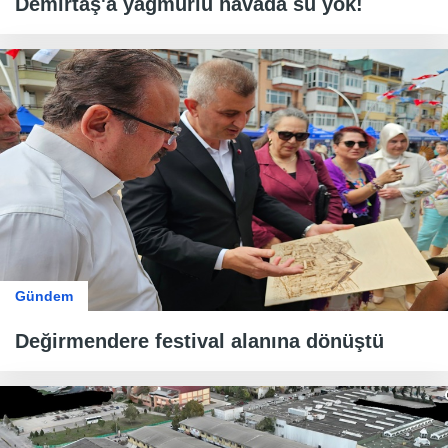
Demirtaş'a yağmurlu havada su yok!
Gündem
Değirmendere festival alanına dönüştü