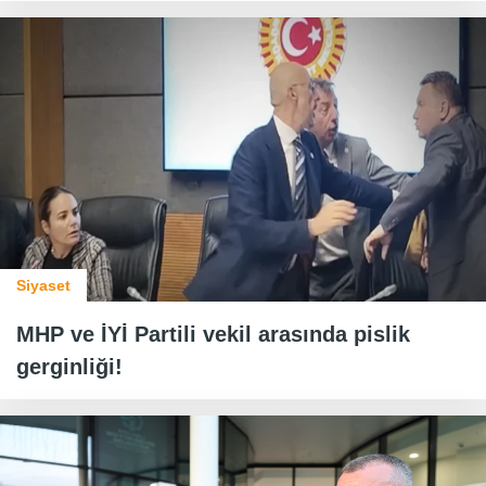
Siyaset
MHP ve İYİ Partili vekil arasında pislik
gerginliği!