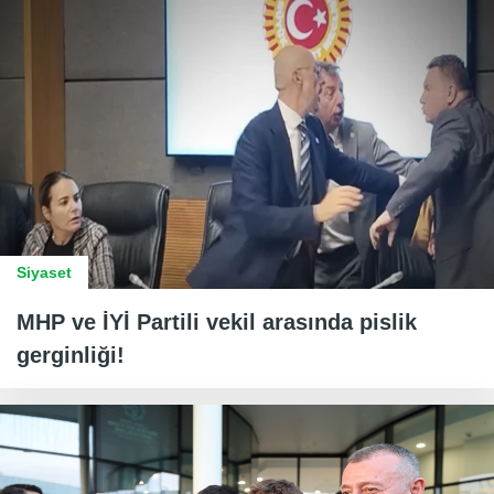
Siyaset
MHP ve İYİ Partili vekil arasında pislik
gerginliği!