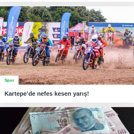
Spor
Kartepe’de nefes kesen yarış!