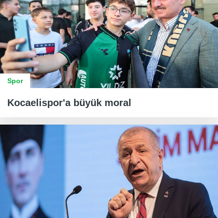
Spor
Kocaelispor'a büyük moral