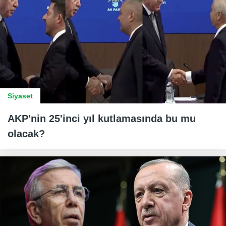
Siyaset
AKP'nin 25'inci yıl kutlamasında bu mu
olacak?