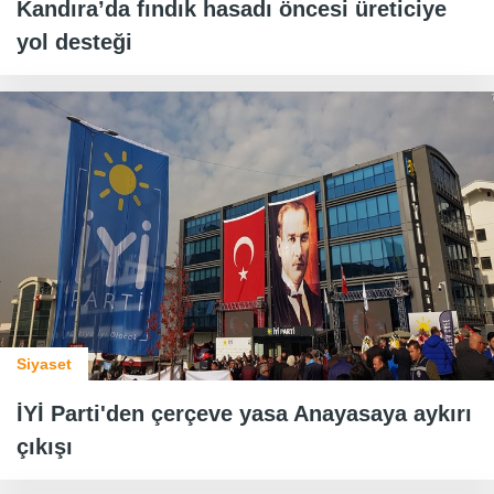
Kandıra’da fındık hasadı öncesi üreticiye
yol desteği
Siyaset
İYİ Parti'den çerçeve yasa Anayasaya aykırı
çıkışı