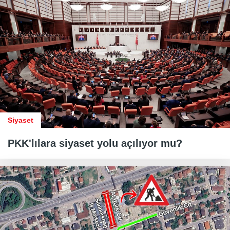
Siyaset
PKK'lılara siyaset yolu açılıyor mu?