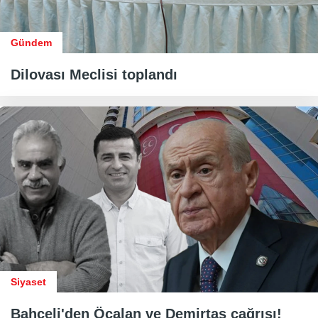
Gündem
Dilovası Meclisi toplandı
Siyaset
Bahçeli'den Öcalan ve Demirtaş çağrısı!