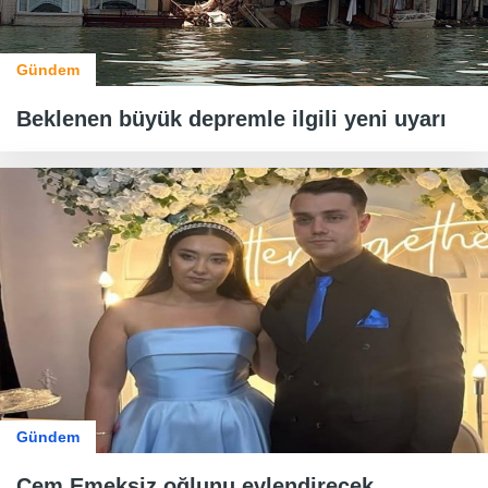
Gündem
Beklenen büyük depremle ilgili yeni uyarı
Gündem
Cem Emeksiz oğlunu evlendirecek