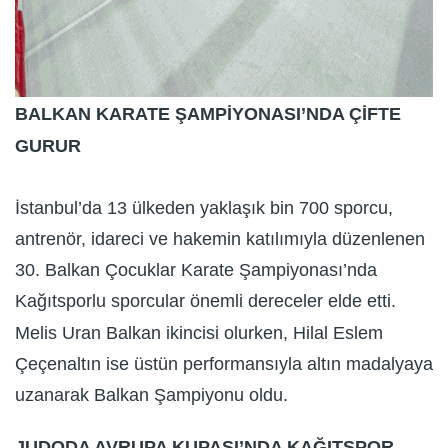
BALKAN KARATE ŞAMPİYONASI’NDA ÇİFTE
GURUR
İstanbul’da 13 ülkeden yaklaşık bin 700 sporcu,
antrenör, idareci ve hakemin katılımıyla düzenlenen
30. Balkan Çocuklar Karate Şampiyonası’nda
Kağıtsporlu sporcular önemli dereceler elde etti.
Melis Uran Balkan ikincisi olurken, Hilal Eslem
Çeçenaltın ise üstün performansıyla altın madalyaya
uzanarak Balkan Şampiyonu oldu.
JUDODA AVRUPA KUPASI’NDA KAĞITSPOR