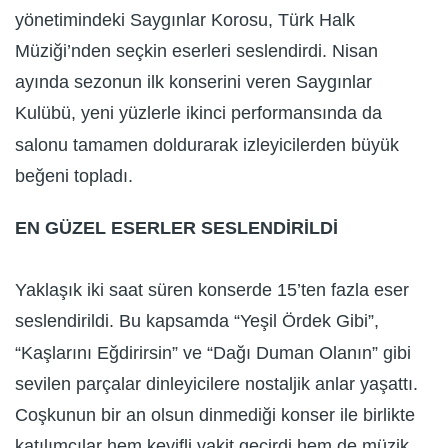
yönetimindeki Saygınlar Korosu, Türk Halk
Müziği’nden seçkin eserleri seslendirdi. Nisan
ayında sezonun ilk konserini veren Saygınlar
Kulübü, yeni yüzlerle ikinci performansında da
salonu tamamen doldurarak izleyicilerden büyük
beğeni topladı.
EN GÜZEL ESERLER SESLENDİRİLDİ
Yaklaşık iki saat süren konserde 15’ten fazla eser
seslendirildi. Bu kapsamda “Yeşil Ördek Gibi”,
“Kaşlarını Eğdirirsin” ve “Dağı Duman Olanın” gibi
sevilen parçalar dinleyicilere nostaljik anlar yaşattı.
Coşkunun bir an olsun dinmediği konser ile birlikte
katılımcılar hem keyifli vakit geçirdi hem de müzik