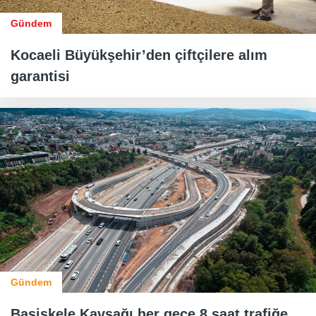
Gündem
Kocaeli Büyükşehir’den çiftçilere alım
garantisi
Gündem
Başiskele Kavşağı her gece 8 saat trafiğe