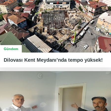
Gündem
Dilovası Kent Meydanı’nda tempo yüksek!