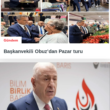
Gündem
Başkanvekili Obuz’dan Pazar turu