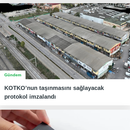
Gündem
KOTKO’nun taşınmasını sağlayacak
protokol imzalandı