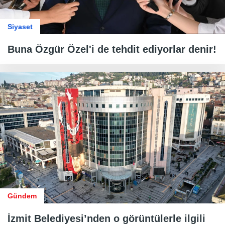
Siyaset
Buna Özgür Özel'i de tehdit ediyorlar denir!
Gündem
İzmit Belediyesi’nden o görüntülerle ilgili