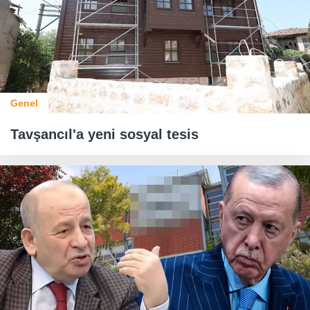
Genel
Tavşancıl'a yeni sosyal tesis