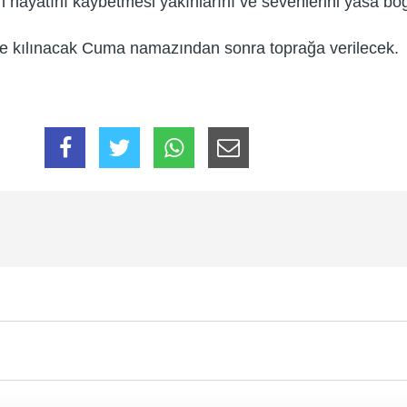
n hayatını kaybetmesi yakınlarını ve sevenlerini yasa bo
de kılınacak Cuma namazından sonra toprağa verilecek.