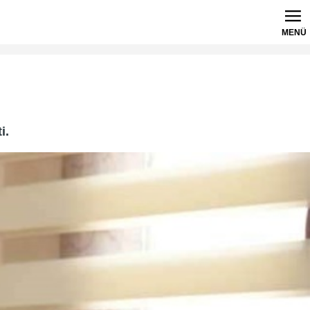
MENÜ
i.