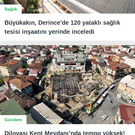
Sağlık
Büyükakın, Derince'de 120 yataklı sağlık
tesisi inşaatını yerinde inceledi
Gündem
Dilovası Kent Meydanı’nda tempo yüksek!