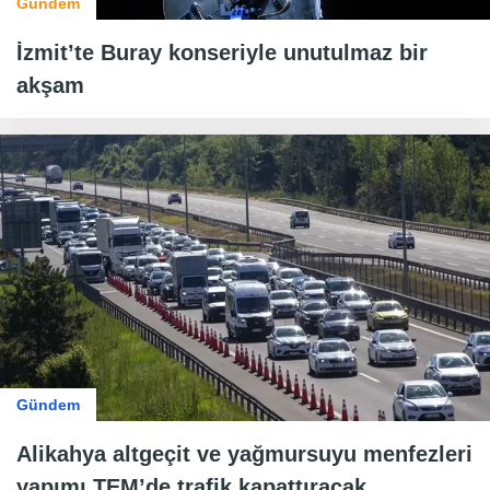
Gündem
İzmit’te Buray konseriyle unutulmaz bir
akşam
Gündem
Alikahya altgeçit ve yağmursuyu menfezleri
yapımı TEM’de trafik kapattıracak