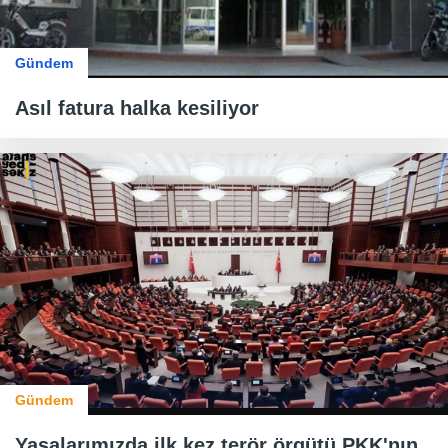
Gündem
Asıl fatura halka kesiliyor
Gündem
Yasalarımızda ilk kez terör örgütü PKK'nın