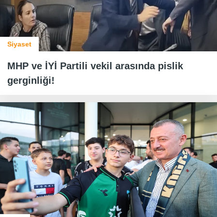
Siyaset
MHP ve İYİ Partili vekil arasında pislik
gerginliği!