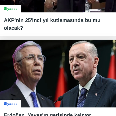
Siyaset
AKP'nin 25'inci yıl kutlamasında bu mu
olacak?
Siyaset
Erdoğan, Yavaş'ın gerisinde kalıyor