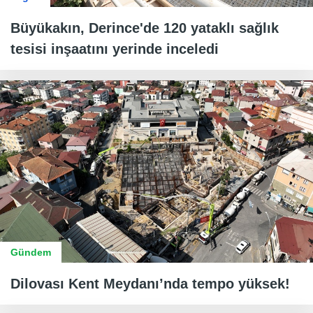
Büyükakın, Derince'de 120 yataklı sağlık
tesisi inşaatını yerinde inceledi
Gündem
Dilovası Kent Meydanı’nda tempo yüksek!