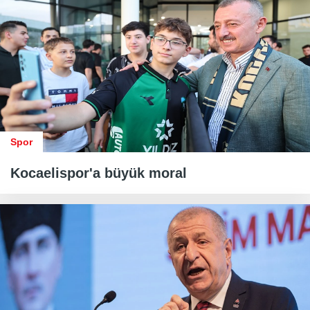
Spor
Kocaelispor'a büyük moral