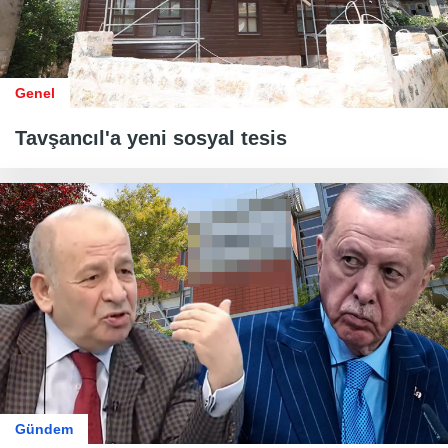
Genel
Tavşancıl'a yeni sosyal tesis
Gündem