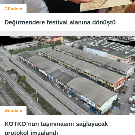
Gündem
Değirmendere festival alanına dönüştü
Gündem
KOTKO’nun taşınmasını sağlayacak
protokol imzalandı