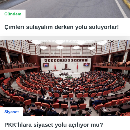
Gündem
Çimleri sulayalım derken yolu suluyorlar!
Siyaset
PKK'lılara siyaset yolu açılıyor mu?