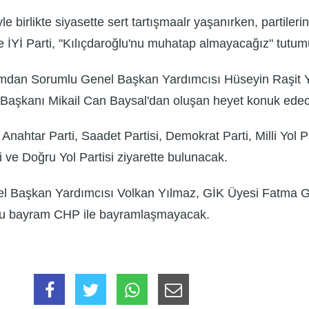
le birlikte siyasette sert tartışmaalr yaşanırken, partil
le İYİ Parti, "Kılıçdaroğlu'nu muhatap almayacağız" tut
tımdan Sorumlu Genel Başkan Yardımcısı Hüseyin Raşit Yı
l Başkanı Mikail Can Baysal'dan oluşan heyet konuk ede
, Anahtar Parti, Saadet Partisi, Demokrat Parti, Milli Yol 
i ve Doğru Yol Partisi ziyarette bulunacak.
nel Başkan Yardımcısı Volkan Yılmaz, GİK Üyesi Fatma G
ti, bu bayram CHP ile bayramlaşmayacak.