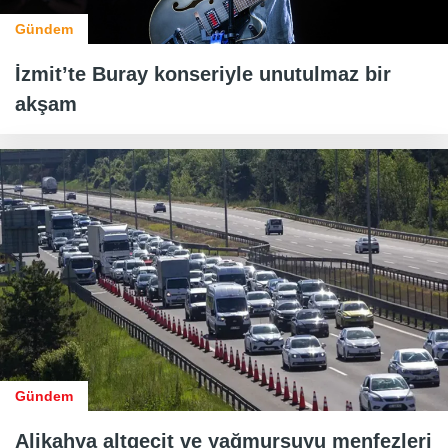
Gündem
İzmit’te Buray konseriyle unutulmaz bir
akşam
Gündem
Alikahya altgeçit ve yağmursuyu menfezleri