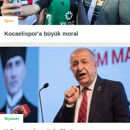
Spor
Kocaelispor'a büyük moral
Siyaset