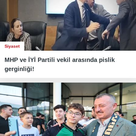
Siyaset
MHP ve İYİ Partili vekil arasında pislik
gerginliği!