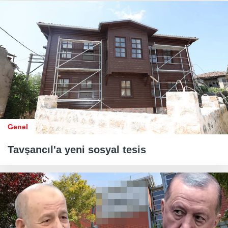
Genel
Tavşancıl'a yeni sosyal tesis