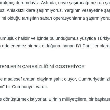
rakmış durumdayız. Aslında, neye şaşıracağımızı da şaş
uz. Ahlaksızlıklara şaşırmıyoruz. Yargının vesayetine şaşı
i mi olduğu tartışılan sabah operasyonlarına şaşırmıyoru
üşlük halidir ve içinde bulunduğumuz yüzyılda Türkiye’nin
 ertelenemez bir hak olduğuna inanan İYİ Partililer olara
TENLERİN ÇARESİZLİĞİNİ GÖSTERİYOR"
de maalesef aratan olaylara şahit oluyor, Cumhuriyetimi
i” bir Cumhuriyet vardır.
dönüştürmek istiyorlar. Birinin milliyetçilere, bir başka