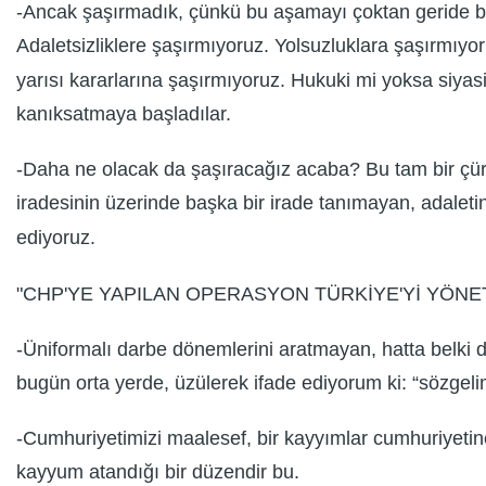
-Ancak şaşırmadık, çünkü bu aşamayı çoktan geride bı
Adaletsizliklere şaşırmıyoruz. Yolsuzluklara şaşırmıyor
yarısı kararlarına şaşırmıyoruz. Hukuki mi yoksa siyas
kanıksatmaya başladılar.
-Daha ne olacak da şaşıracağız acaba? Bu tam bir çürüm
iradesinin üzerinde başka bir irade tanımayan, adaletin
ediyoruz.
"CHP'YE YAPILAN OPERASYON TÜRKİYE'Yİ YÖNE
-Üniformalı darbe dönemlerini aratmayan, hatta belki 
bugün orta yerde, üzülerek ifade ediyorum ki: “sözgelim
-Cumhuriyetimizi maalesef, bir kayyımlar cumhuriyetine 
kayyum atandığı bir düzendir bu.