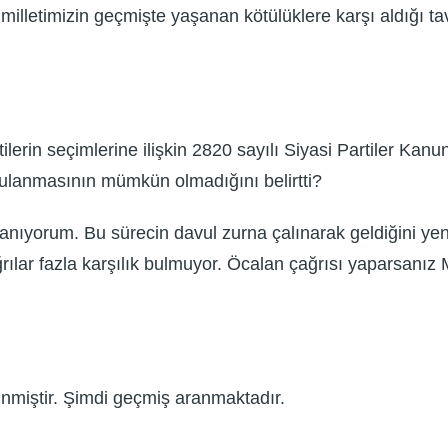
milletimizin geçmişte yaşanan kötülüklere karşı aldığı t
partilerin seçimlerine ilişkin 2820 sayılı Siyasi Partiler K
lanmasının mümkün olmadığını belirtti?
anıyorum. Bu sürecin davul zurna çalınarak geldiğini ye
lar fazla karşılık bulmuyor. Öcalan çağrısı yaparsanız M
linmiştir. Şimdi geçmiş aranmaktadır.