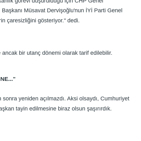
kanlık görevi düşürüldüğü için CHP Genel
l Başkanı Müsavat Dervişoğlu'nun İYİ Parti Genel
 çaresizliğini gösteriyor." dedi.
 ancak bir utanç dönemi olarak tarif edilebilir.
E..."
 gün sonra yeniden açılmazdı. Aksi olsaydı, Cumhuriyet
aşkan tayin edilmesine biraz olsun şaşırırdık.