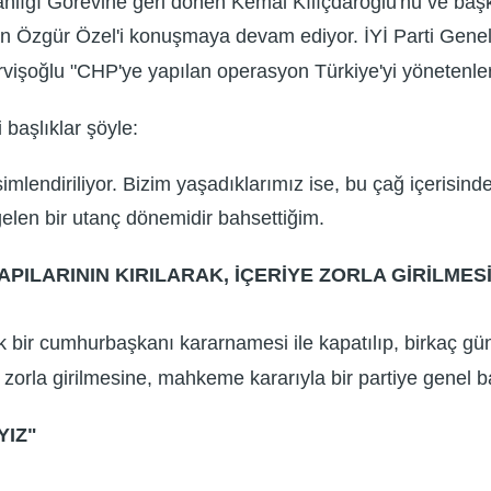
nlığı Görevine geri dönen Kemal Kılıçdaroğlu'nu ve baş
lan Özgür Özel'i konuşmaya devam ediyor. İYİ Parti Gene
rvişoğlu "CHP'ye yapılan operasyon Türkiye'yi yönetenlerin
başlıklar şöyle:
mlendiriliyor. Bizim yaşadıklarımız ise, bu çağ içerisinde
len bir utanç dönemidir bahsettiğim.
ILARININ KIRILARAK, İÇERİYE ZORLA GİRİLMESİN
tırlık bir cumhurbaşkanı kararnamesi ile kapatılıp, birkaç
e zorla girilmesine, mahkeme kararıyla bir partiye genel b
YIZ"