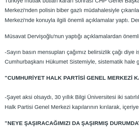
Türkiye mutlak butlan kararı sonrası CHP Genel Başka
Merkezi'nden polisin biber gazlı müdahalesiyle çıkarı
Merkezi'nde konuyla ilgili önemli açıklamalar yaptı. De
Müsavat Dervişoğlu'nun yaptığı açıklamalardan önemli 
-Sayın basın mensupları çağımız belirsizlik çağı diye isi
Cumhurbaşkanı Hükumet Sistemiyle, sistematik hale ge
"CUMHURİYET HALK PARTİSİ GENEL MERKEZİ KAP
-Şayet aksi olsaydı, 30 yıllık Bilgi Üniversitesi iki sa
Halk Partisi Genel Merkezi kapılarının kırılarak, içeriy
"NEYE ŞAŞIRACAĞIMIZI DA ŞAŞIRMIŞ DURUMDA