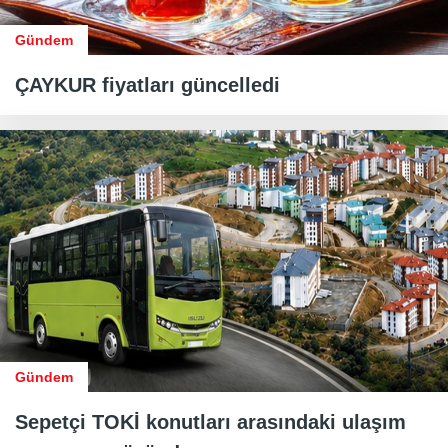
Gündem
ÇAYKUR fiyatları güncelledi
Gündem
Sepetçi TOKİ konutları arasındaki ulaşım