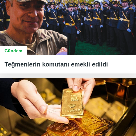
Gündem
Teğmenlerin komutanı emekli edildi