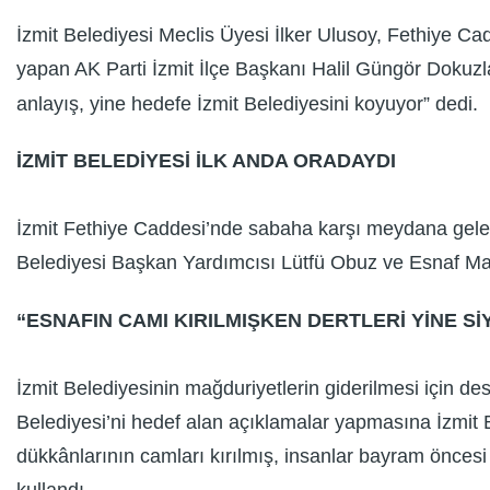
İzmit Belediyesi Meclis Üyesi İlker Ulusoy, Fethiye Cad
yapan AK Parti İzmit İlçe Başkanı Halil Güngör Dokuzl
anlayış, yine hedefe İzmit Belediyesini koyuyor” dedi.
İZMİT BELEDİYESİ İLK ANDA ORADAYDI
İzmit Fethiye Caddesi’nde sabaha karşı meydana gelen 
Belediyesi Başkan Yardımcısı Lütfü Obuz ve Esnaf Masa
“ESNAFIN CAMI KIRILMIŞKEN DERTLERİ YİNE S
İzmit Belediyesinin mağduriyetlerin giderilmesi için d
Belediyesi’ni hedef alan açıklamalar yapmasına İzmit 
dükkânlarının camları kırılmış, insanlar bayram önces