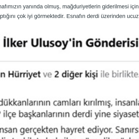
esnafımızın yanında olmuş, mağduriyetlerin giderilmesi iç
tığını çok iyi görmektedir. Esnafın derdi üzerinden ucu