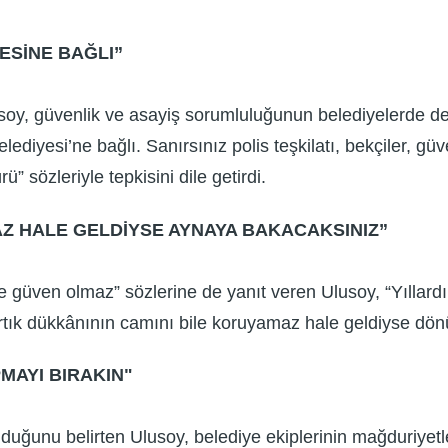
YESİNE BAĞLI”
usoy, güvenlik ve asayiş sorumluluğunun belediyelerde deği
elediyesi’ne bağlı. Sanırsınız polis teşkilatı, bekçiler, g
sözleriyle tepkisini dile getirdi.
Z HALE GELDİYSE AYNAYA BAKACAKSINIZ”
 güven olmaz” sözlerine de yanıt veren Ulusoy, “Yıllardır 
ar artık dükkânının camını bile koruyamaz hale geldiyse 
MAYI BIRAKIN"
uğunu belirten Ulusoy, belediye ekiplerinin mağduriyetleri