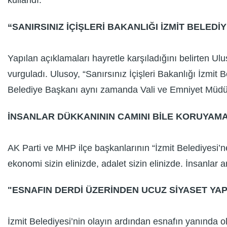
kullandı.
“SANIRSINIZ İÇİŞLERİ BAKANLIĞI İZMİT BELEDİ
Yapılan açıklamaları hayretle karşıladığını belirten Ul
vurguladı. Ulusoy, “Sanırsınız İçişleri Bakanlığı İzmit B
Belediye Başkanı aynı zamanda Vali ve Emniyet Müdürü” 
İNSANLAR DÜKKANININ CAMINI BİLE KORUYAMA
AK Parti ve MHP ilçe başkanlarının “İzmit Belediyesi’ne
ekonomi sizin elinizde, adalet sizin elinizde. İnsanl
"ESNAFIN DERDİ ÜZERİNDEN UCUZ SİYASET YAP
İzmit Belediyesi’nin olayın ardından esnafın yanında old