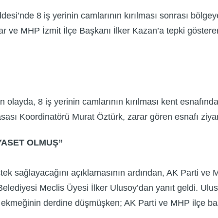
desi’nde 8 iş yerinin camlarının kırılması sonrası bölgey
ar ve MHP İzmit İlçe Başkanı İlker Kazan’a tepki göstere
olayda, 8 iş yerinin camlarının kırılması kent esnafında
sı Koordinatörü Murat Öztürk, zarar gören esnafı ziyaret
İYASET OLMUŞ”
estek sağlayacağını açıklamasının ardından, AK Parti ve 
Belediyesi Meclis Üyesi İlker Ulusoy’dan yanıt geldi. Ul
i ekmeğinin derdine düşmüşken; AK Parti ve MHP ilçe başk