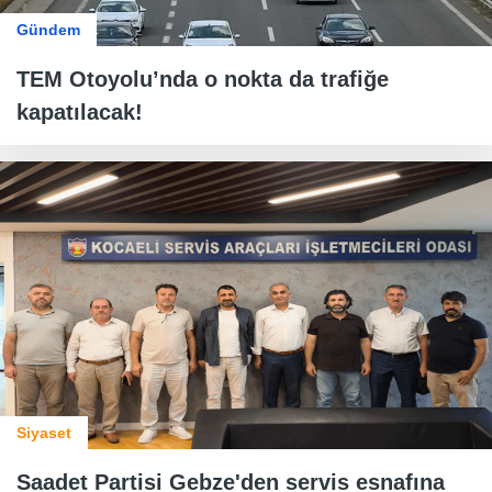
Gündem
TEM Otoyolu’nda o nokta da trafiğe
kapatılacak!
Siyaset
Saadet Partisi Gebze'den servis esnafına