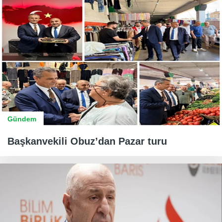
Gündem
Başkanvekili Obuz’dan Pazar turu