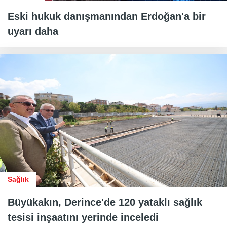
Eski hukuk danışmanından Erdoğan'a bir
uyarı daha
Sağlık
Büyükakın, Derince'de 120 yataklı sağlık
tesisi inşaatını yerinde inceledi