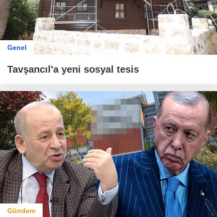
Genel
Tavşancıl'a yeni sosyal tesis
Gündem