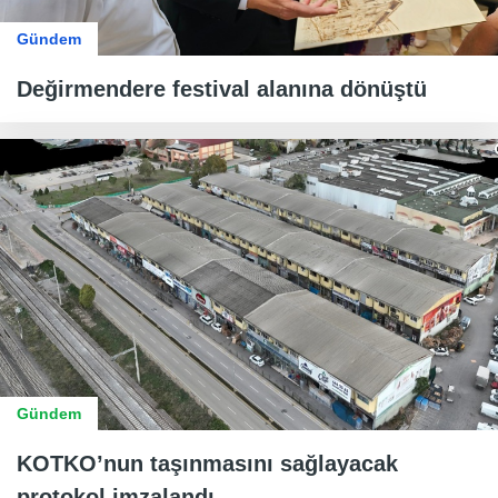
Gündem
Değirmendere festival alanına dönüştü
Gündem
KOTKO’nun taşınmasını sağlayacak
protokol imzalandı