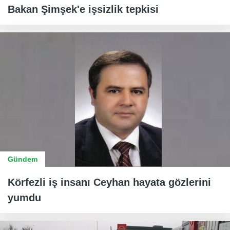
Bakan Şimşek'e işsizlik tepkisi
Gündem
Körfezli iş insanı Ceyhan hayata gözlerini
yumdu