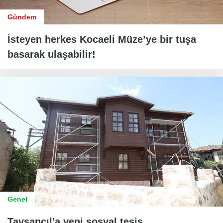
Gündem
İsteyen herkes Kocaeli Müze’ye bir tuşa
basarak ulaşabilir!
Genel
Tavşancıl'a yeni sosyal tesis