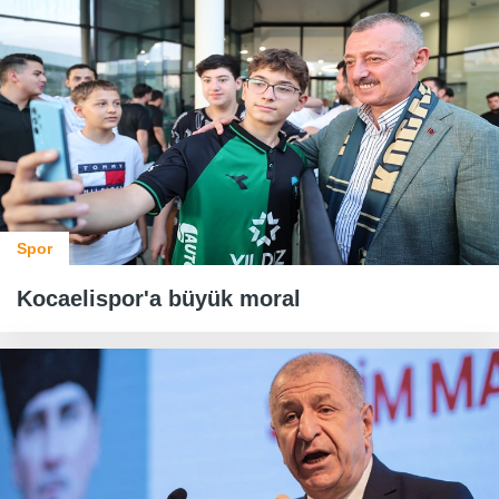
Spor
Kocaelispor'a büyük moral