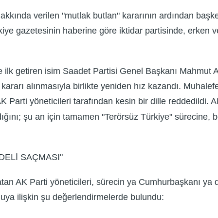
 hakkında verilen "mutlak butlan" kararının ardından baş
kiye gazetesinin haberine göre iktidar partisinde, erken 
 ilk getiren isim Saadet Partisi Genel Başkanı Mahmut A
 kararı alınmasıyla birlikte yeniden hız kazandı. Muhalef
K Parti yöneticileri tarafından kesin bir dille reddedildi
adığını; şu an için tamamen "Terörsüz Türkiye" sürecine,
DELİ SAÇMASI"
atan AK Parti yöneticileri, sürecin ya Cumhurbaşkanı ya 
konuya ilişkin şu değerlendirmelerde bulundu: