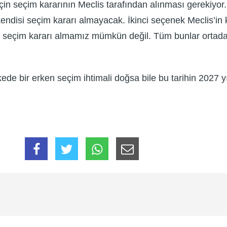
için seçim kararının Meclis tarafından alınması gereki
disi seçim kararı almayacak. İkinci seçenek Meclis’in 
za seçim kararı almamız mümkün değil. Tüm bunlar ortaday
lkede bir erken seçim ihtimali doğsa bile bu tarihin 202