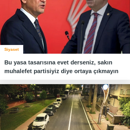
Siyaset
Bu yasa tasarısına evet derseniz, sakın
muhalefet partisiyiz diye ortaya çıkmayın