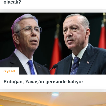
olacak?
Siyaset
Erdoğan, Yavaş'ın gerisinde kalıyor