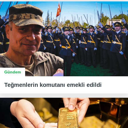
Gündem
Teğmenlerin komutanı emekli edildi