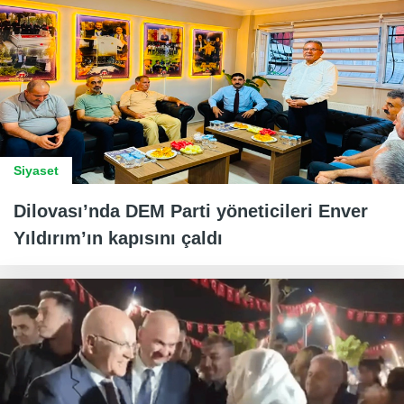
Siyaset
Dilovası’nda DEM Parti yöneticileri Enver
Yıldırım’ın kapısını çaldı