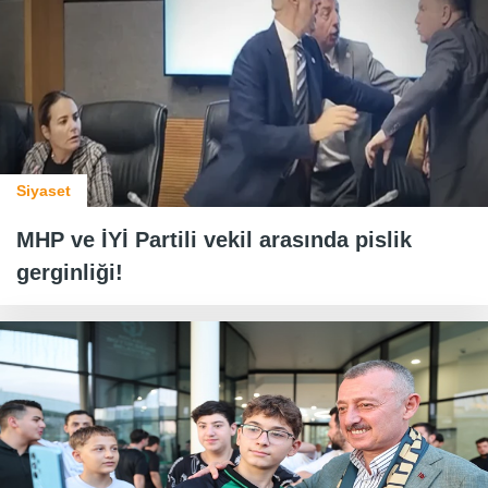
Siyaset
MHP ve İYİ Partili vekil arasında pislik
gerginliği!