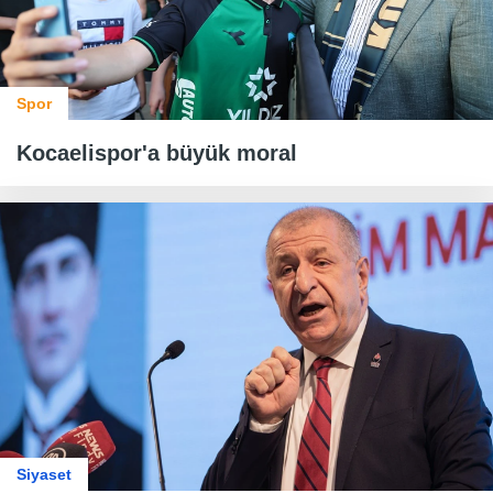
Spor
Kocaelispor'a büyük moral
Siyaset