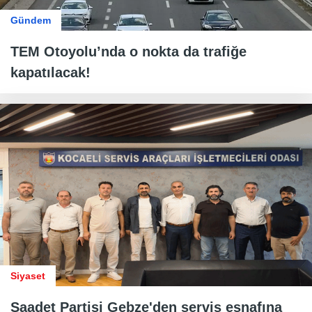
Gündem
TEM Otoyolu’nda o nokta da trafiğe
kapatılacak!
Siyaset
Saadet Partisi Gebze'den servis esnafına