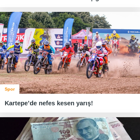
Spor
Kartepe’de nefes kesen yarış!