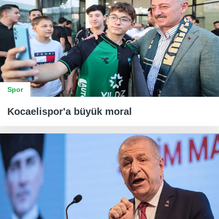
Spor
Kocaelispor'a büyük moral