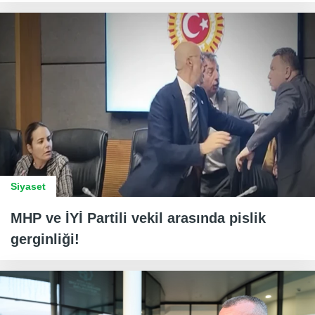
Siyaset
MHP ve İYİ Partili vekil arasında pislik
gerginliği!