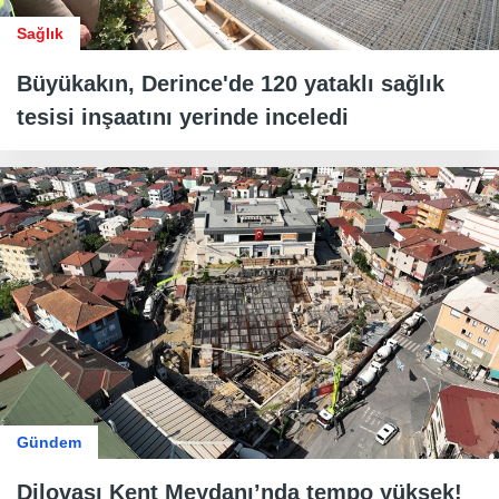
Sağlık
Büyükakın, Derince'de 120 yataklı sağlık
tesisi inşaatını yerinde inceledi
Gündem
Dilovası Kent Meydanı’nda tempo yüksek!