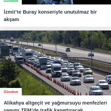
Gündem
İzmit’te Buray konseriyle unutulmaz bir
akşam
Gündem
Alikahya altgeçit ve yağmursuyu menfezleri
yapımı TEM’de trafik kapattıracak