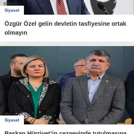
Siyaset
Özgür Özel gelin devletin tasfiyesine ortak
olmayın
Siyaset
Başkan Hürriyet’in cezaevinde tutulmasına