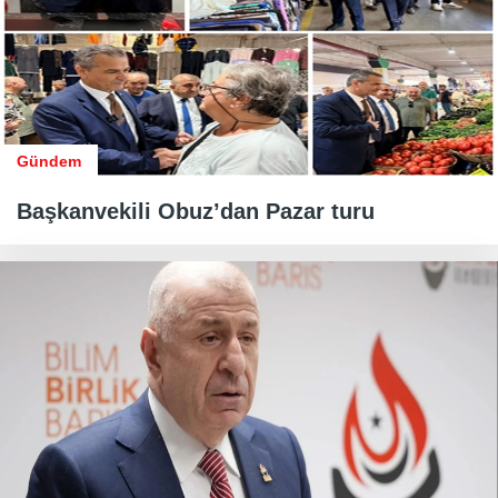
Gündem
Başkanvekili Obuz’dan Pazar turu