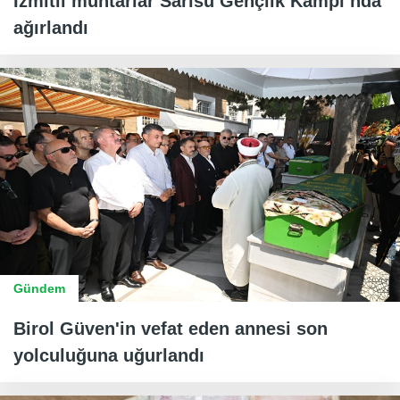
İzmitli muhtarlar Sarısu Gençlik Kampı’nda
ağırlandı
Gündem
Birol Güven'in vefat eden annesi son
yolculuğuna uğurlandı