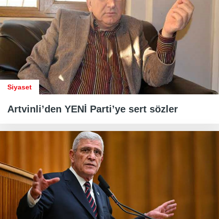
Siyaset
Artvinli’den YENİ Parti’ye sert sözler