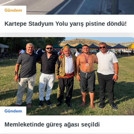
Gündem
Kartepe Stadyum Yolu yarış pistine döndü!
Gündem
Memleketinde güreş ağası seçildi