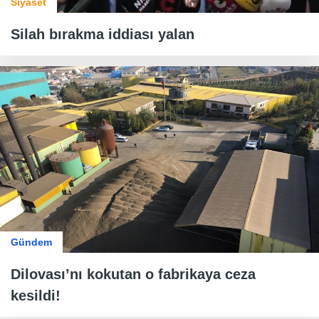
Siyaset
Silah bırakma iddiası yalan
Gündem
Dilovası’nı kokutan o fabrikaya ceza
kesildi!