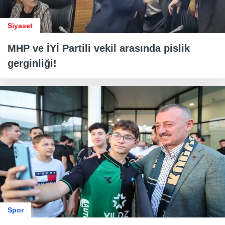
Siyaset
MHP ve İYİ Partili vekil arasında pislik
gerginliği!
Spor