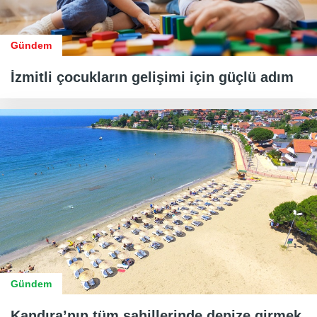
Gündem
İzmitli çocukların gelişimi için güçlü adım
Gündem
Kandıra’nın tüm sahillerinde denize girmek