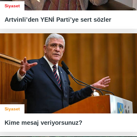
Siyaset
Artvinli’den YENİ Parti’ye sert sözler
Siyaset
Kime mesaj veriyorsunuz?