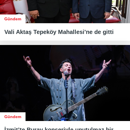
Gündem
Vali Aktaş Tepeköy Mahallesi'ne de gitti
Gündem
İzmit’te Buray konseriyle unutulmaz bir