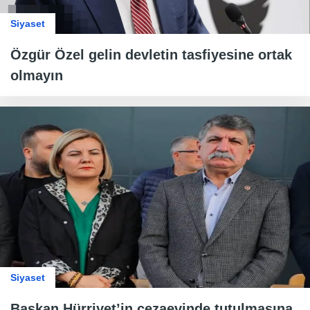
Siyaset
Özgür Özel gelin devletin tasfiyesine ortak
olmayın
Siyaset
Başkan Hürriyet’in cezaevinde tutulmasına