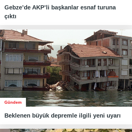
Gebze’de AKP’li başkanlar esnaf turuna
çıktı
Gündem
Beklenen büyük depremle ilgili yeni uyarı