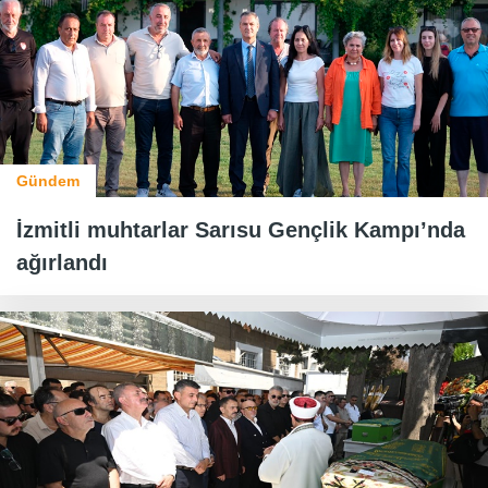
Gündem
İzmitli muhtarlar Sarısu Gençlik Kampı’nda
ağırlandı