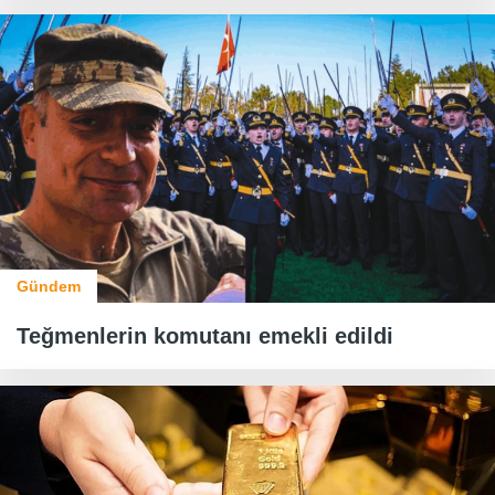
Gündem
Teğmenlerin komutanı emekli edildi