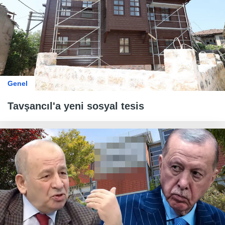
Genel
Tavşancıl'a yeni sosyal tesis